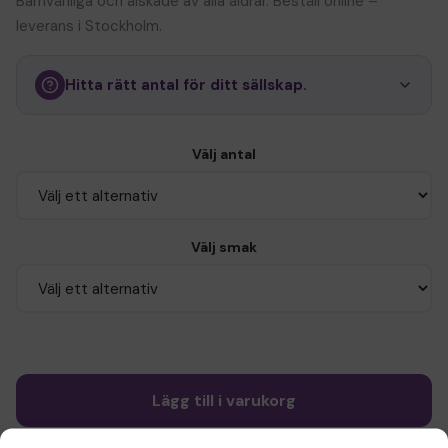
Barnvänliga och älskade av alla åldrar. Beställ online –
leverans i Stockholm.
Hitta rätt antal för ditt sällskap.
Välj antal
Välj smak
Lägg till i varukorg