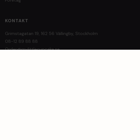
KONTAKT
Grimstagatan 19, 162 56 Vällingby, Stockholm
08-12 89 88 88
Order@mylittlecupcake.se
ÖPPETTIDER
Beställ dygnet runt online
Avhämtning: tors 16–18, fre 15–18, lör 12–13
Leverans mån–sön i Stockholm
© 2026 My Little Cupcake AB
Köpvillkor
Integritetspolicy
Cookies
Hantera samtycke