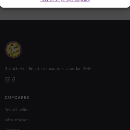
Cookie Policy
Integritetspolicy
Stockholms finaste minicupcakes sedan 2016
CUPCAKES
Beställ online
Våra smaker
Företag