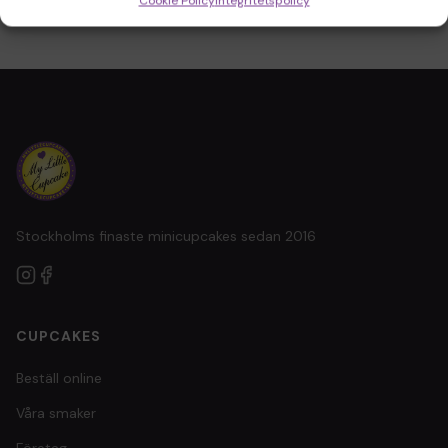
Cookie Policy
Integritetspolicy
Stockholms finaste minicupcakes sedan 2016
CUPCAKES
Beställ online
Våra smaker
Företag