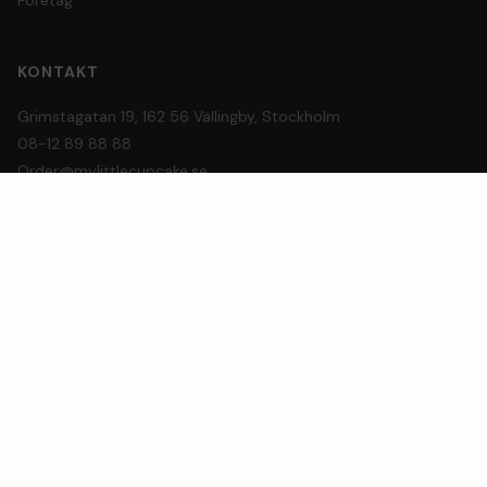
KONTAKT
Grimstagatan 19, 162 56 Vällingby, Stockholm
08-12 89 88 88
Order@mylittlecupcake.se
ÖPPETTIDER
Beställ dygnet runt online
Avhämtning: tors 16–18, fre 15–18, lör 12–13
Leverans mån–sön i Stockholm
© 2026 My Little Cupcake AB
Köpvillkor
Integritetspolicy
Cookies
Hantera samtycke